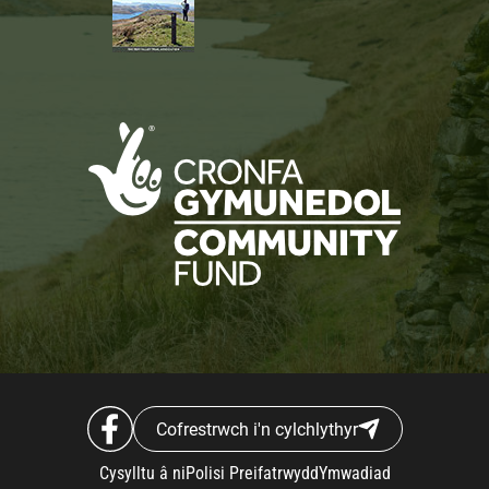
Cofrestrwch i'n cylchlythyr
Cysylltu â ni
Polisi Preifatrwydd
Ymwadiad