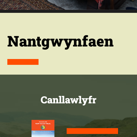
Nantgwynfaen
Ewch i’r wefan
Canllawlyfr
Prynwch ein canllawlyfr