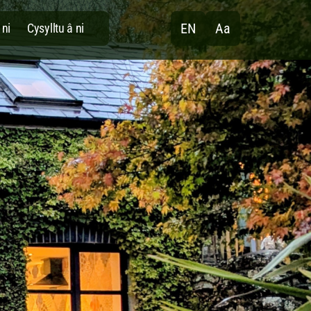
EN
Aa
ni
Cysylltu â ni