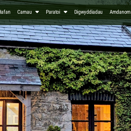
Hafan
Camau
Paratoi
Digwyddiadau
Amdanom 