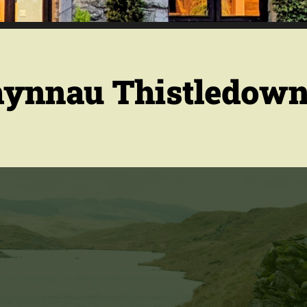
hynnau Thistledow