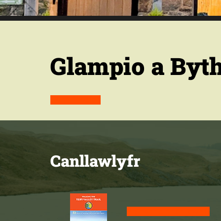
Glampio a Byt
Ewch i’r wefan
Canllawlyfr
Prynwch ein canllawlyfr